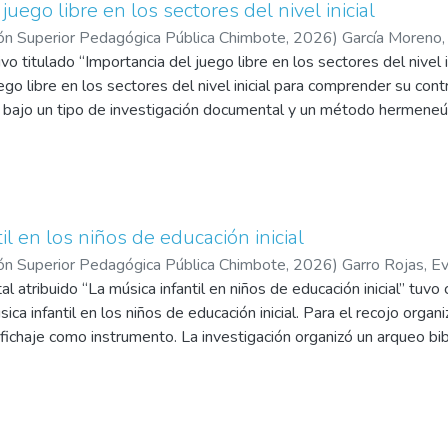
juego libre en los sectores del nivel inicial
ón Superior Pedagógica Pública Chimbote
,
2026
)
García Moreno,
ivo titulado “Importancia del juego libre en los sectores del nivel i
garejo Arellan, Kele Doris
ego libre en los sectores del nivel inicial para comprender su contr
ó bajo un tipo de investigación documental y un método hermeneú
es fuentes científicas la importancia del juego libre en los niños de
sis de información de diferentes fuentes su empleó un fichaje co
tudio integró a diferentes artículos, libros y tesis en bases confi
 Journal of Education, repositorios institucionales, entre otros q
el juego libre en los sectores del nivel inicial constituye un eje e
il en los niños de educación inicial
l inicial, abarcando dimensiones físicas, cognitivas, socioemocional
ón Superior Pedagógica Pública Chimbote
,
2026
)
Garro Rojas, Ev
omía y libre elección permiten explorar, experimentar y constru
 atribuido “La música infantil en niños de educación inicial” tuvo 
anización de los sectores del aula y la diversidad de materiales fac
ica infantil en los niños de educación inicial. Para el recojo organi
alecen creatividad, regulación emocional, resolución de problemas
n fichaje como instrumento. La investigación organizó un arqueo bi
, libros y tesis en bases confiables como: Scopus, Scielo, Redalyc
ionales, entre otros. Como análisis, el estudio concluyó que la mús
contribuye al desarrollo integral de los niños en la educación inic
 motora y social; facilitando el desarrollo de la atención, la memori