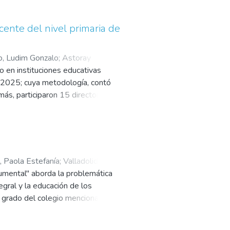
ueve un aprendizaje significativo,
 como libros sobre el tema,
cente del nivel primaria de
añamiento personalizado resultan
e demuestra como la atención a los
, Ludim Gonzalo
;
Astoray
lusiva de calidad, que influya
vo en instituciones educativas
 los niños y niñas de educación
ño 2025; cuya metodología, contó
más, participaron 15 directores
fueron selectos bajo el muestreo
on una confiabilidad alta (0.84);
adas, presentaron un bajo nivel
al, se concluyó que, la capacidad
también, pedagógica.
 Paola Estefanía
;
Valladolid
ocumental" aborda la problemática
gral y la educación de los
o grado del colegio mencionado,
s razones y los efectos del
edio de agresiones verbales o