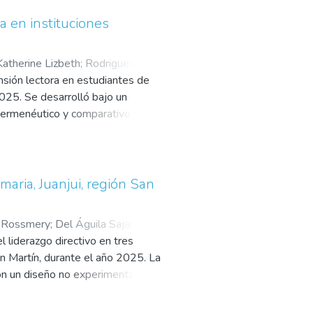
 social, cognitivo y comunicativo
a en instituciones
Katherine Lizbeth
;
Rodriguez
nsión lectora en estudiantes de
2025. Se desarrolló bajo un
 hermenéutico y comparativo para
 oficiales y aportes teóricos
, inferencial y crítica, permitiendo
de educación primaria, mientras
 se asocian a prácticas
maria, Juanjui, región San
 de estrategias metacognitivas y
 revisión evidencia que la
, Rossmery
;
Del Águila Sajami,
icos, cognitivos y socioculturales,
 liderazgo directivo en tres
ación teórica contextualizada que
an Martín, durante el año 2025. La
 de Chimbote y sirve como
on un diseño no experimental
eflexivos y críticos.
iones educativas públicas de
lación. Para la recolección de