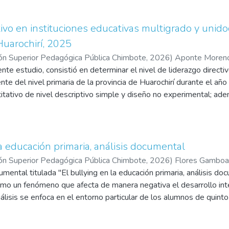
que reconocen la diversidad del ritmo de cada estudiante, se prom
 y mejores logros académicos.
a investigación, se ha podido revisar fuentes bibliográficas, tales
tivo en instituciones educativas multigrado y unido
s y tesis; se demuestra que la enseñanza diferenciada y el acomp
Huarochirí, 2025
nciales para incrementar el nivel de logro de los aprendizajes. S
ón Superior Pedagógica Pública Chimbote
,
2026
)
Aponte Moreno
e en la planificación docente permitirá acceder a una educación inc
ente estudio, consistió en determinar el nivel de liderazgo directi
o Huarajari, Jackeline Karina
encadene una mejora significativa en el rendimiento académico de
nte del nivel primaria de la provincia de Huarochirí durante el a
itativo de nivel descriptivo simple y diseño no experimental; ade
ntras que la muestra correspondió a la misma cantidad (15) que 
 su vez, la validez fue mediante el método de consulta a expertos c
 resultados determinaron que, el 46.67% de las personas encuest
vo; por otro lado, la media tuvo una puntuación de 35.67; por lo cu
la educación primaria, análisis documental
da institución, es deficiente y requiere atención estrategia como 
ón Superior Pedagógica Pública Chimbote
,
2026
)
Flores Gamboa,
umental titulada "El bullying en la educación primaria, análisis d
era Bances, Sarita Lisbeth
mo un fenómeno que afecta de manera negativa el desarrollo inte
álisis se enfoca en el entorno particular de los alumnos de quint
ursos bibliográficos y documentales para examinar la esencia, la
brimientos resaltan que el acoso no se presenta solamente por m