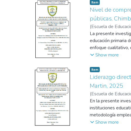
es una competencia e
Item
del niño.
Nivel de compre
públicas, Chim
(
Escuela de Educaci
Leyton, Kevin Wilfo
La presente investig
educación primaria d
enfoque cualitativo
la interpretación crí
Show more
relacionados con la c
identificar que la c
Item
que los niveles infer
Liderazgo direct
pedagógicas centrada
Martin, 2025
reducidas oportunida
(
Escuela de Educaci
comprensión lectora 
Mireli
En la presente inves
;
Haro Martínez
donde el rol del doc
instituciones educat
permite comprender l
metodología emplead
referente para fortal
descriptivo simple. 
Show more
educación primaria, 