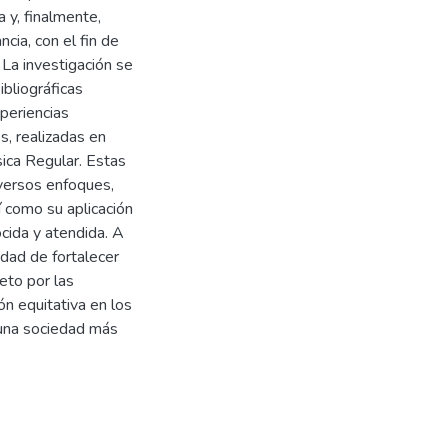
a y, finalmente,
ncia, con el fin de
La investigación se
ibliográficas
xperiencias
s, realizadas en
sica Regular. Estas
iversos enfoques,
í como su aplicación
ocida y atendida. A
idad de fortalecer
peto por las
ón equitativa en los
 una sociedad más