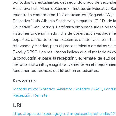
por todos los estudiantes del segundo grado de secundari
Educativa Luis Alberto Sánchez - Institución Educativa Sa
muestra lo conformaron 117 estudiantes (Segundo “A”, “B”,
Educativa “Luis Alberto Sánchez” y segundo “C”, “D” de la 
Educativa “San Pedro”). La técnica empleada fue la observ
instrumento denominado ficha de observación validada me
expertos, calificado como excelente, donde cada ítem tení
relevancia y claridad; para el procesamiento de datos se
Excel y SPSS. Los resultados indican que el método mixt
la conducción, el pase, la recepción y el remate; de ello s
método mixto influye significativamente en el mejoramien
fundamentos técnicos del fútbol en estudiantes.
Keywords
Método mixto Sintético-Analítico-Sintético (SAS)
,
Conduc
Recepción
,
Remate
URI
https://repositorio.pedagogicochimbote.edu.pe/handle