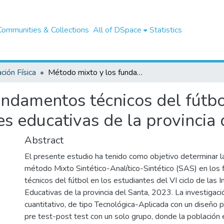
Communities & Collections
All of DSpace
Statistics
ción Física
Método mixto y los fundamentos técnicos del fútbol en estudiantes del VI ciclo de instituciones educativas de la provincia del Santa, 2023
ndamentos técnicos del fútbo
nes educativas de la provincia
Abstract
El presente estudio ha tenido como objetivo determinar la
método Mixto Sintético-Analítico-Sintético (SAS) en los
técnicos del fútbol en los estudiantes del VI ciclo de las I
Educativas de la provincia del Santa, 2023. La investigac
cuantitativo, de tipo Tecnológica-Aplicada con un diseño 
pre test-post test con un solo grupo, donde la població