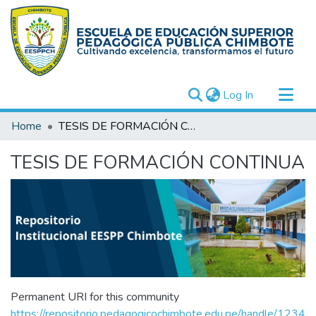
(current)
Log In
Communities & Collections
Home
TESIS DE FORMACIÓN CONTINUA
All of DSpace
TESIS DE FORMACIÓN CONTINUA
Statistics
Permanent URI for this community
https://repositorio.pedagogicochimbote.edu.pe/handle/1234